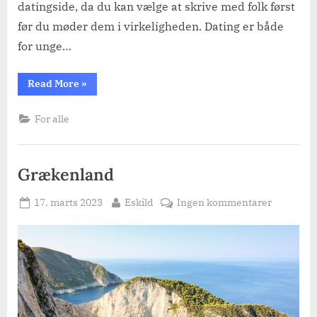
datingside, da du kan vælge at skrive med folk først
før du møder dem i virkeligheden. Dating er både
for unge…
“Netdating
Read More
»
er
også
for
For alle
seniorer”
Grækenland
Posted
By
til
17. marts 2023
Eskild
Ingen kommentarer
on
Grækenl