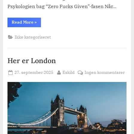
Psykologien bag “Zero Fucks Given”-fasen Når…
“Dating
Read More
»
over
50:
Slip
Ikke kategoriseret
panikken
og
få
et
sjovere
Her er London
datingliv”
Posted
By
til
27. september 2025
Eskild
Ingen kommentarer
on
Her
er
Lon