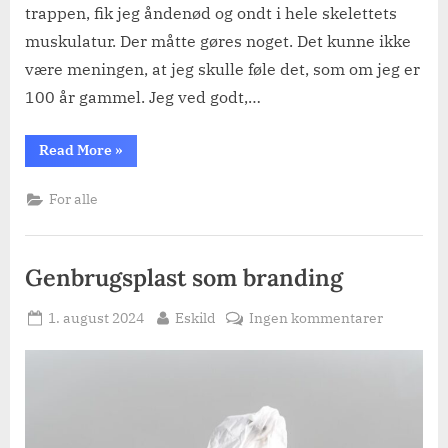
trappen, fik jeg åndenød og ondt i hele skelettets
muskulatur. Der måtte gøres noget. Det kunne ikke
være meningen, at jeg skulle føle det, som om jeg er
100 år gammel. Jeg ved godt,…
“Sportsmassage”
Read More
»
For alle
Genbrugsplast som branding
Posted
By
til
1. august 2024
Eskild
Ingen kommentarer
on
Genbrugs
som
branding