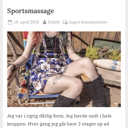
Sportsmassage
Posted
By
til
18. april 2025
Eskild
Ingen kommentarer
on
Sportsmas
Jeg var i rigtig dårlig form. Jeg havde ondt i hele
kroppen. Hver gang jeg gik bare 2 etager op ad