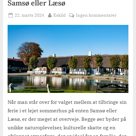
Samsø eller Læsø
Posted
By
til
22. marts 2024
Eskild
Ingen kommentarer
on
Samsø
eller
Læsø
Når man står over for valget mellem at tilbringe sin
ferie i et lejet sommerhus på enten Samsø eller
Læsø, er der meget at overveje. Begge øer byder på
unikke naturoplevelser, kulturelle skatte og en
afslappet atmosfære, der er ideel for en familie, der