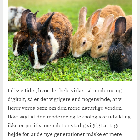
tæt
på
naturen
–
besøg
en
af
Danmarks
mange
mini-
zoos
I disse tider, hvor det hele virker så moderne og
digitalt, så er det vigtigere end nogensinde, at vi
lærer vores børn om den mere naturlige verden.
Ikke sagt at den moderne og teknologiske udvikling
ikke er positiv, men det er stadig vigtigt at tage
højde for, at de nye generationer måske er mere