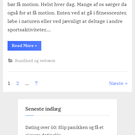
bør få motion. Helst hver dag. Mange af os sørger da
også for at få motion. Enten ved at gå i fitnesscenter,
løbe i naturen eller ved jævnligt at deltage i andre
sportsaktiviteter….
“Sportsmand:
Read More
»
Kend
disse”
Sundhed og velvære
Indlægsinddeling
1
2
…
7
Næste
Seneste indlæg
Dating over 50: Slip panikken og få et