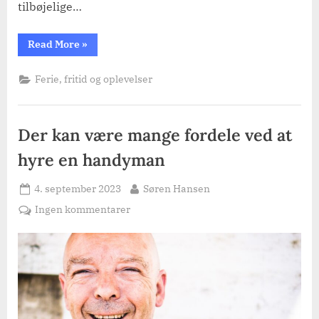
tilbøjelige…
“Lad
Read More
»
børnene
komme
tæt
Ferie, fritid og oplevelser
på
naturen
–
besøg
en
Der kan være mange fordele ved at
af
Danmarks
mange
hyre en handyman
mini-
zoos”
Posted
By
4. september 2023
Søren Hansen
on
til
Ingen kommentarer
Der
kan
være
mange
fordele
ved