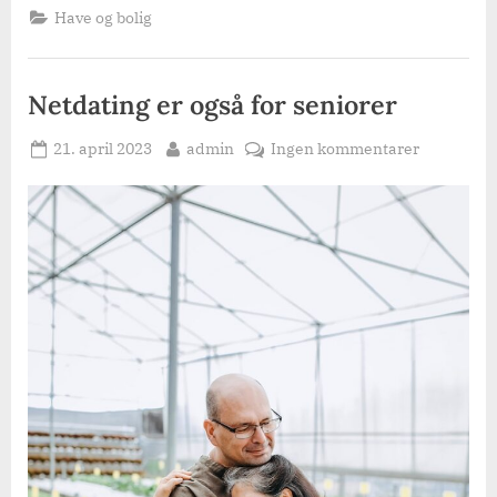
mange
Have og bolig
fordele
ved
at
hyre
en
Netdating er også for seniorer
handyman”
Posted
By
til
21. april 2023
admin
Ingen kommentarer
on
Netdating
er
også
for
seniorer