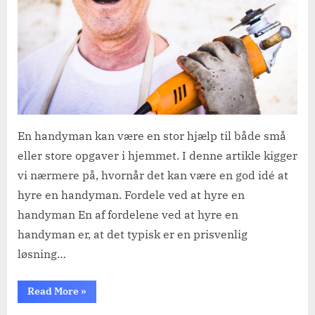
at
hyre
en
handyman
En handyman kan være en stor hjælp til både små
eller store opgaver i hjemmet. I denne artikle kigger
vi nærmere på, hvornår det kan være en god idé at
hyre en handyman. Fordele ved at hyre en
handyman En af fordelene ved at hyre en
handyman er, at det typisk er en prisvenlig
løsning…
“Der
Read More
»
kan
være