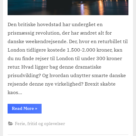
Den britiske hovedstad har undergået en
prismæssig revolution, der har ændret alt for
danske weekendrejsende. Der, hvor en returbillet til
London tidligere kostede 1.500-2.000 kroner, kan
du nu finde rejser til London til under 300 kroner
retur. Hvad ligger bag denne dramatiske
prisudvikling? Og hvordan udnytter smarte danske
rejsende denne nye virkelighed? Brexit skabte
kaos…
“Her
Read More
»
er
London”
Ferie, fritid og oplevelser