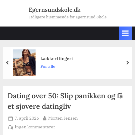
Skip
Egernsundskole.dk
to
Tidligere hjemmeside for Egernsund Skole
content
Lækkert lingeri
prev
nex
For alle
Dating over 50: Slip panikken og få
et sjovere datingliv
Posted
By
7. april 2026
Morten Jensen
on
til
Ingen kommentarer
Dating