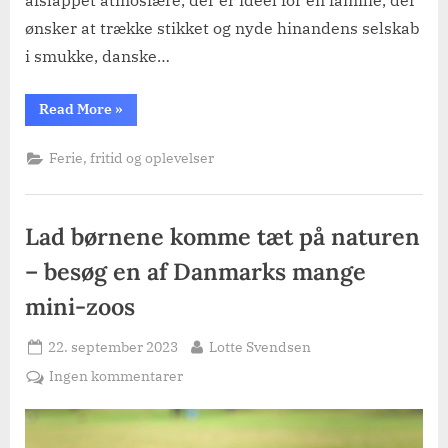
ønsker at trække stikket og nyde hinandens selskab
i smukke, danske…
“Samsø
Read More
»
eller
Læsø”
Ferie, fritid og oplevelser
Lad børnene komme tæt på naturen
– besøg en af Danmarks mange
mini-zoos
Posted
By
22. september 2023
Lotte Svendsen
on
til
Ingen kommentarer
Lad
børnene
komme