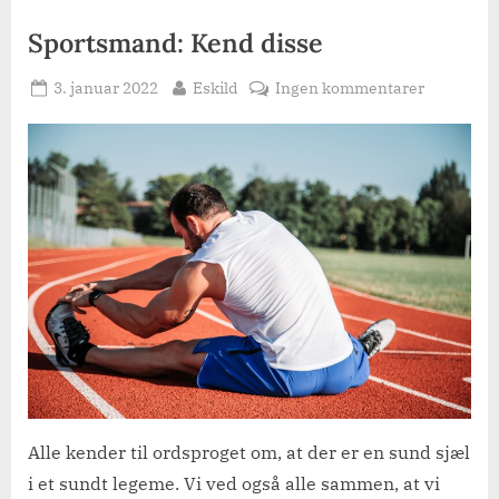
Sportsmand: Kend disse
Posted
By
til
3. januar 2022
Eskild
Ingen kommentarer
on
Sportsma
Kend
disse
Alle kender til ordsproget om, at der er en sund sjæl
i et sundt legeme. Vi ved også alle sammen, at vi