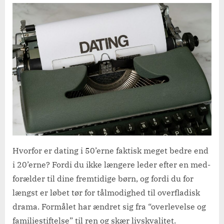
over
50:
Slip
panikken
og
få
et
sjovere
datingliv
Hvorfor er dating i 50’erne faktisk meget bedre end
i 20’erne? Fordi du ikke længere leder efter en med-
forælder til dine fremtidige børn, og fordi du for
længst er løbet tør for tålmodighed til overfladisk
drama. Formålet har ændret sig fra “overlevelse og
familiestiftelse” til ren og skær livskvalitet.