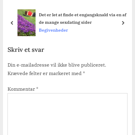
P
Det er let at finde et engangsknald via en af
o
de mange sexdating sider
s
prev
next
Begivenheder
t
:
Skriv et svar
Din e-mailadresse vil ikke blive publiceret.
Krævede felter er markeret med
*
Kommentar
*