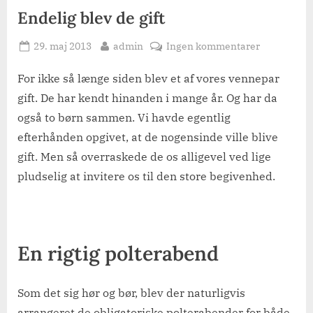
Endelig blev de gift
Posted
By
til
29. maj 2013
admin
Ingen kommentarer
on
Endelig
blev
For ikke så længe siden blev et af vores vennepar
de
gift. De har kendt hinanden i mange år. Og har da
gift
også to børn sammen. Vi havde egentlig
efterhånden opgivet, at de nogensinde ville blive
gift. Men så overraskede de os alligevel ved lige
pludselig at invitere os til den store begivenhed.
En rigtig polterabend
Som det sig hør og bør, blev der naturligvis
arrangeret de obligatoriske polterabender for både