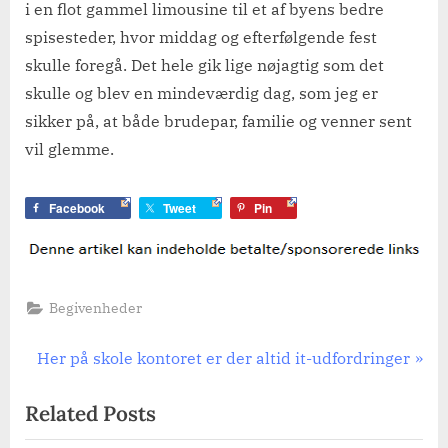
i en flot gammel limousine til et af byens bedre
spisesteder, hvor middag og efterfølgende fest
skulle foregå. Det hele gik lige nøjagtig som det
skulle og blev en mindeværdig dag, som jeg er
sikker på, at både brudepar, familie og venner sent
vil glemme.
Facebook
Tweet
Pin
Begivenheder
Indlægsnavigation
N
Her på skole kontoret er der altid it-udfordringer
e
Related Posts
x
t