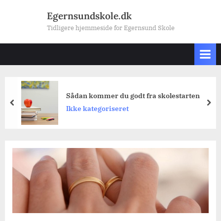
Skip
Egernsundskole.dk
to
Tidligere hjemmeside for Egernsund Skole
content
Sådan kommer du godt fra skolestarten
prev
nex
Ikke kategoriseret