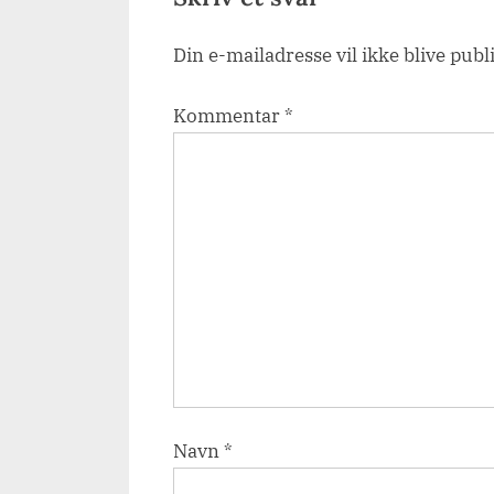
s
Din e-mailadresse vil ikke blive publ
t
:
Kommentar
*
Navn
*