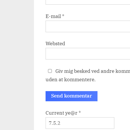
E-mail
*
Websted
Giv mig besked ved andre komme
uden at kommentere.
Current ye@r
*