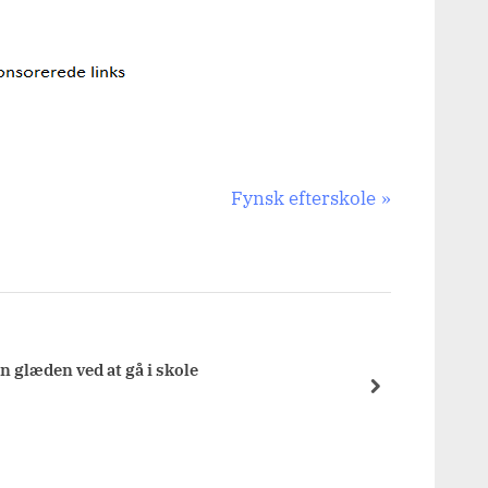
N
Fynsk efterskole
e
x
t
P
o
n glæden ved at gå i skole
s
next
t
: