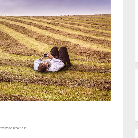
til
kommentarer
Karriereskifte