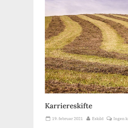
Karriereskifte
Posted
By
19. februar 2021
Eskild
Ingen 
on