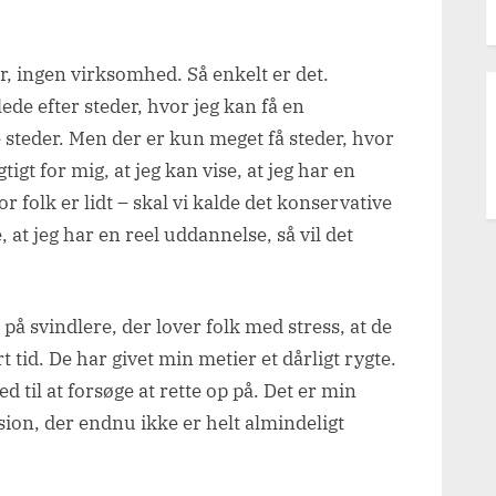
er, ingen virksomhed. Så enkelt er det.
lede efter steder, hvor jeg kan få en
 steder. Men der er kun meget få steder, hvor
tigt for mig, at jeg kan vise, at jeg har en
or folk er lidt – skal vi kalde det konservative
, at jeg har en reel uddannelse, så vil det
 på svindlere, der lover folk med stress, at de
t tid. De har givet min metier et dårligt rygte.
d til at forsøge at rette op på. Det er min
ssion, der endnu ikke er helt almindeligt