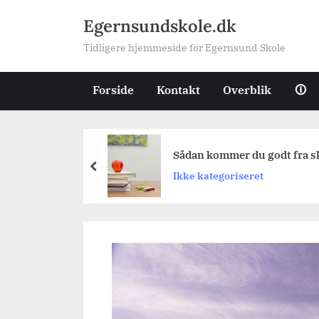
Skip
Egernsundskole.dk
to
Tidligere hjemmeside for Egernsund Skole
content
Forside
Kontakt
Overblik
🛈
Sådan kommer du godt fra s
prev
Ikke kategoriseret