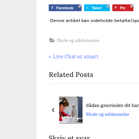
Facebook
Tweet
Pin
Skole og uddannelse
Indlægsnavigation
P
Live Chat er smart
r
Related Posts
e
v
i
o
Sådan genvinder dit bar
u
prev
Skole og uddannelse
s
P
o
Skriv et svar