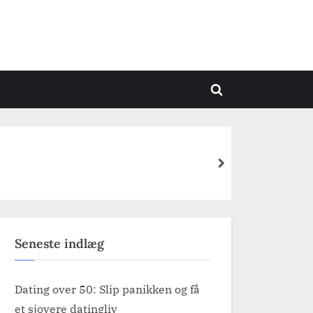
Toggle
search
form
next
Seneste indlæg
Dating over 50: Slip panikken og få
et sjovere datingliv