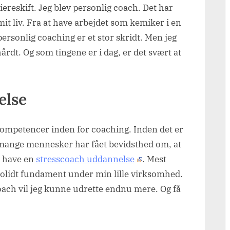
riereskift. Jeg blev personlig coach. Det har
it liv. Fra at have arbejdet som kemiker i en
personlig coaching er et stor skridt. Men jeg
rdt. Og som tingene er i dag, er det svært at
else
 kompetencer inden for coaching. Inden det er
t mange mennesker har fået bevidsthed om, at
il have en
stresscoach uddannelse
. Mest
 solidt fundament under min lille virksomhed.
oach vil jeg kunne udrette endnu mere. Og få